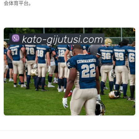
会体育平台。