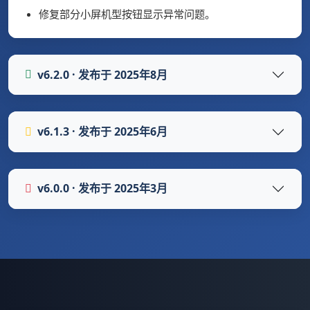
修复部分小屏机型按钮显示异常问题。
v6.2.0 · 发布于 2025年8月
v6.1.3 · 发布于 2025年6月
v6.0.0 · 发布于 2025年3月