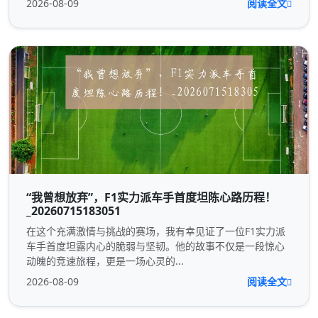
2026-08-09
阅读全文
“我曾想放弃”，F1实力派车手首度坦陈心路历程！
_20260715183051
在这个充满激情与挑战的赛场，我有幸见证了一位F1实力派
车手首度坦露内心的脆弱与坚韧。他的故事不仅是一段惊心
动魄的竞速旅程，更是一场心灵的...
2026-08-09
阅读全文