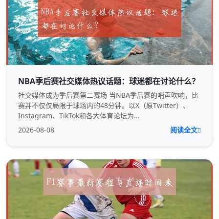
NBA季后赛社交媒体热议话题：球迷都在讨论什么？
社交媒体成为季后赛第二赛场 当NBA季后赛的哨声吹响，比
赛并不仅仅局限于球场内的48分钟。以X（原Twitter）、
Instagram、TikTok和各大体育论坛为...
2026-08-08
阅读全文