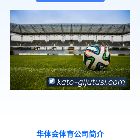
华体会体育公司简介