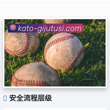
安全流程层级