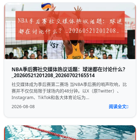
NBA季后赛社交媒体热议话题：球迷都在讨论什么？
_20260521201208_20260702165514
社交媒体成为季后赛第二赛场 当NBA季后赛的哨声吹响，比
赛并不仅仅局限于球场内的48分钟。以X（原Twitter）、
Instagram、TikTok和各大体育论坛为...
2026-08-08
阅读全文